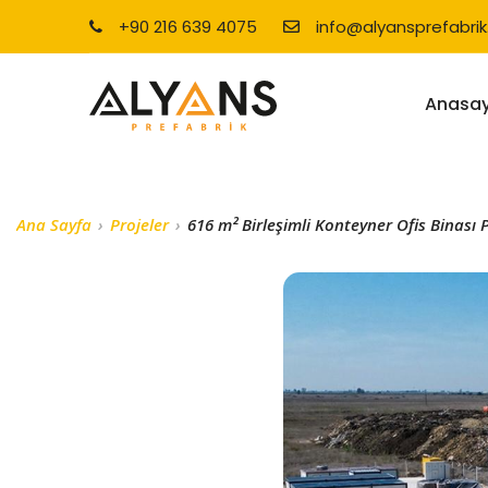
+90 216 639 4075
info@alyansprefabri
Anasa
Ana Sayfa
Projeler
616 m² Birleşimli Konteyner Ofis Binası P