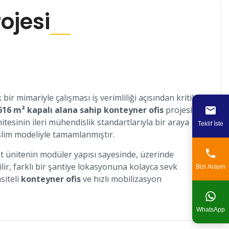
ojesi
ir mimariyle çalışması iş verimliliği açısından kritik
616 m² kapalı alana sahip konteyner ofis
projesi,
itesinin ileri mühendislik standartlarıyla bir araya
Teklif İste
eslim modeliyle tamamlanmıştır.
det ünitenin modüler yapısı sayesinde, üzerinde
r, farklı bir şantiye lokasyonuna kolayca sevk
Bizi Arayın
siteli
konteyner ofis
ve hızlı mobilizasyon
WhatsApp