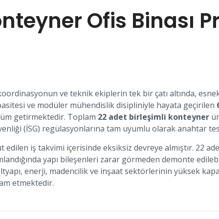
onteyner Ofis Binası Pr
ordinasyonun ve teknik ekiplerin tek bir çatı altında, esnek b
asitesi ve modüler mühendislik disipliniyle hayata geçirilen
özüm getirmektedir. Toplam
22 adet birleşimli konteyner
ün
 güvenliği (İSG) regülasyonlarına tam uyumlu olarak anahtar t
 edilen iş takvimi içerisinde eksiksiz devreye almıştır. 22 a
ndığında yapı bileşenleri zarar görmeden demonte edilebili
altyapı, enerji, madencilik ve inşaat sektörlerinin yüksek kapa
am etmektedir.