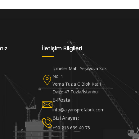
mız
İletişim Bilgileri
İçmeler Mah. Yeşilyuva Sok.
No: 1
Vema Tuzla C Blok Kat:1
Daire:47 Tuzla/İstanbul
E-Posta :
info@alyansprefabrik.com
Bizi Arayın :
+90 216 639 40 75