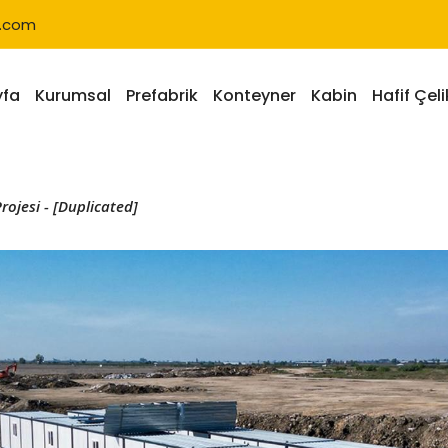
k.com
yfa
Kurumsal
Prefabrik
Konteyner
Kabin
Hafif Çeli
rojesi - [Duplicated]