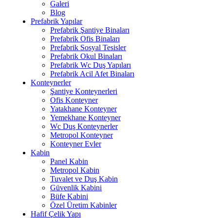
Galeri
Blog
Prefabrik Yapılar
Prefabrik Şantiye Binaları
Prefabrik Ofis Binaları
Prefabrik Sosyal Tesisler
Prefabrik Okul Binaları
Prefabrik Wc Duş Yapıları
Prefabrik Acil Afet Binaları
Konteynerler
Şantiye Konteynerleri
Ofis Konteyner
Yatakhane Konteyner
Yemekhane Konteyner
Wc Duş Konteynerler
Metropol Konteyner
Konteyner Evler
Kabin
Panel Kabin
Metropol Kabin
Tuvalet ve Duş Kabin
Güvenlik Kabini
Büfe Kabini
Özel Üretim Kabinler
Hafif Çelik Yapı