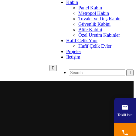
Kabin
Panel Kabin
Metropol Kabin
Tuvalet ve Duş Kabin
Güvenlik Kabini
Büfe Kabini
Özel Üretim Kabinler
Hafif Çelik Yapı
Hafif Çelik Evler
Projeler
İletişim
Teklif İste