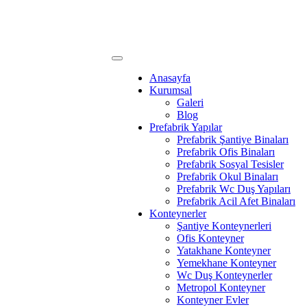
Anasayfa
Kurumsal
Galeri
Blog
Prefabrik Yapılar
Prefabrik Şantiye Binaları
Prefabrik Ofis Binaları
Prefabrik Sosyal Tesisler
Prefabrik Okul Binaları
Prefabrik Wc Duş Yapıları
Prefabrik Acil Afet Binaları
Konteynerler
Şantiye Konteynerleri
Ofis Konteyner
Yatakhane Konteyner
Yemekhane Konteyner
Wc Duş Konteynerler
Metropol Konteyner
Konteyner Evler