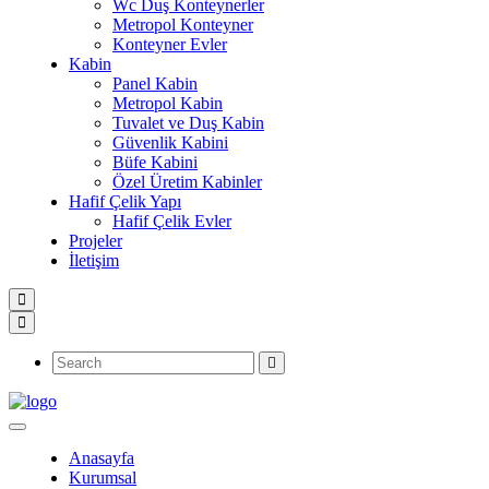
Wc Duş Konteynerler
Metropol Konteyner
Konteyner Evler
Kabin
Panel Kabin
Metropol Kabin
Tuvalet ve Duş Kabin
Güvenlik Kabini
Büfe Kabini
Özel Üretim Kabinler
Hafif Çelik Yapı
Hafif Çelik Evler
Projeler
İletişim
Anasayfa
Kurumsal