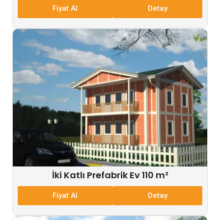
Fiyat Al
Detay
İki Katlı Prefabrik Ev 110 m²
Fiyat Al
Detay