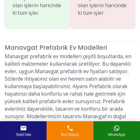
olan işlerin haricinde
olan işlerin haricinde
ki tüm işler.
ki tüm işler.
Manavgat Prefabrik Ev Modelleri
Manavgat prefabrik ev modelleri çeşitli boyutlarda, en
kaliteli malzemeler kullanılarak üretiliyor. Bu dayanıklı
evler, uygun Manavgat prefabrik ev fiyatları satılıyor.
Sizlerde ihtiyacınız olan evi hemen satın alabilir ve
kullanmaya başlayabilirsiniz. Alyans Prefabrik olarak
hayatınızı daha konforlu ve rahat hale getirmek için
yüksek kaliteli prefabrik evler sunuyoruz. Prefabrik
evlerimiz dayanıklılık, tasarım ve konforu bir arada
sunuyor. Modellerimizin tasarımı Manavgat’ın doğal
güzellikleriyle bütünleşmiş olup, oldukça işlevsel
yapılardır. Ayrıca uzun yıllar içerisinde yaşayabilirsiniz.
Teklif İste
Bizi Arayın
WhatsApp
Çünkü modellerimiz oldukça dayanıklı ve uzun