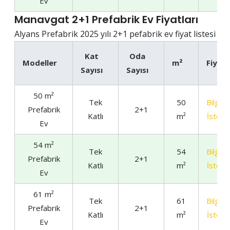
Ev
Manavgat 2+1 Prefabrik Ev Fiyatları
Alyans Prefabrik 2025 yılı 2+1 pefabrik ev fiyat listesi
Kat
Oda
Modeller
m²
Fiyat
Sayısı
Sayısı
50 m²
Tek
50
Bilgi
Prefabrik
2+1
Katlı
m²
İste
Ev
54 m²
Tek
54
Bilgi
Prefabrik
2+1
Katlı
m²
İste
Ev
61 m²
Tek
61
Bilgi
Prefabrik
2+1
Katlı
m²
İste
Ev