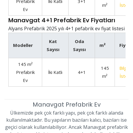
Prefabrik
İki Katlı
3+1
m²
İste
Ev
Manavgat 4+1 Prefabrik Ev Fiyatları
Alyans Prefabrik 2025 yılı 4+1 pefabrik ev fiyat listesi
Kat
Oda
Modeller
m²
Fiyat
Sayısı
Sayısı
145 m²
145
Bilgi
Prefabrik
İki Katlı
4+1
m²
İste
Ev
Manavgat Prefabrik Ev
Ülkemizde pek çok farklı yapı, pek çok farklı alanda
kullanılmaktadır. Bu yapıların bazıları kalıcı, bazıları ise
geçici olarak kullanılabiliyor. Ancak Manavgat prefabrik