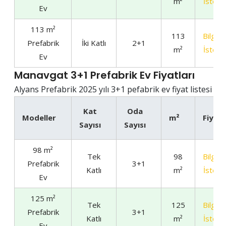
m²
İste
Ev
113 m²
113
Bilgi
Prefabrik
İki Katlı
2+1
m²
İste
Ev
Manavgat 3+1 Prefabrik Ev Fiyatları
Alyans Prefabrik 2025 yılı 3+1 pefabrik ev fiyat listesi
Kat
Oda
Modeller
m²
Fiyat
Sayısı
Sayısı
98 m²
Tek
98
Bilgi
Prefabrik
3+1
Katlı
m²
İste
Ev
125 m²
Tek
125
Bilgi
Prefabrik
3+1
Katlı
m²
İste
Ev