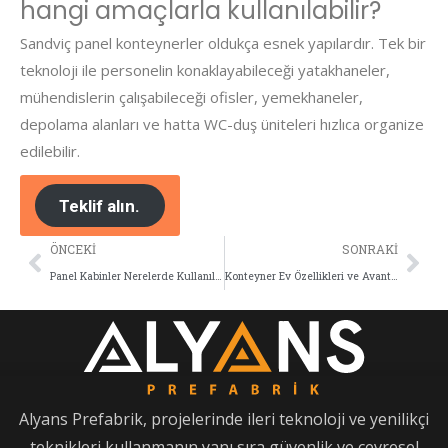
hangi amaçlarla kullanılabilir?
Sandviç panel konteynerler oldukça esnek yapılardır. Tek bir
teknoloji ile personelin konaklayabileceği yatakhaneler,
mühendislerin çalışabileceği ofisler, yemekhaneler,
depolama alanları ve hatta WC-duş üniteleri hızlıca organize
edilebilir.
Teklif alın.
ÖNCEKI
SONRAKI
Panel Kabinler Nerelerde Kullanılır?
Konteyner Ev Özellikleri ve Avantajları
Alyans Prefabrik, projelerinde ileri teknoloji ve yenilikçi
teknikleri kullanmanın yanı sıra güvenlik ve çevresel