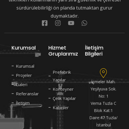
sürdürülebilirliği ön planda tutmaktan gurur
duymaktadır.
Kurumsal
Hizmet
İletişim
Gruplarımız
Bilgileri
Kurumsal
Prefabrik
Projeler
Yapılar
İçmeler Mah.
Galeri
Konteyner
Yeşilyuva Sok.
Referanslar
No: 1
Çelik Yapılar
İletişim
Vema Tuzla C
Kabinler
Blok Kat:1
Daire:47 Tuzla/
İstanbul