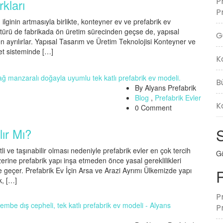
P
kları
P
n ilginin artmasıyla birlikte, konteyner ev ve prefabrik ev
pı türü de fabrikada ön üretim sürecinden geçse de, yapısal
G
en ayrılırlar. Yapısal Tasarım ve Üretim Teknolojisi Konteyner ve
let sisteminde […]
K
B
By Alyans Prefabrik
Blog
,
Prefabrik Evler
K
0 Comment
lır Mı?
li ve taşınabilir olması nedeniyle prefabrik evler en çok tercih
Gö
zerine prefabrik yapı inşa etmeden önce yasal gereklilikleri
 geçer. Prefabrik Ev İçin Arsa ve Arazi Ayrımı Ülkemizde yapı
k, […]
P
P