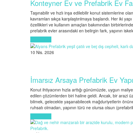
Konteyner Ev ve Prefabrik Ev Far
Taşınabilir ve hızlı inşa edilebilir konut sistemlerine ola
kavramları sıkça karşılaştırılmaya başlandı. Her iki ya
özellikleri ve kullanım amaçları bakımından birbirlerind
prefabrik evler arasındaki en belirgin fark, yapının iske
Read More
10 Nis. 2026
İmarsız Arsaya Prefabrik Ev Yapı
Konut ihtiyacının hızla arttığı günümüzde, uygun maliyet
edilen çözümlerden biri haline geldi. Ancak, bir arazi ü
bilmek, gelecekte yaşanabilecek mağduriyetlerin önüne
ruhsatı olmadan, yapının türü ne olursa olsun (prefabri
Read More