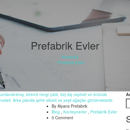
Prefabrik Evler
Anasayfa
Prefabrik Evler
A
By Alyans Prefabrik
Blog
,
Konteynerler
,
Prefabrik Evler
S
0 Comment