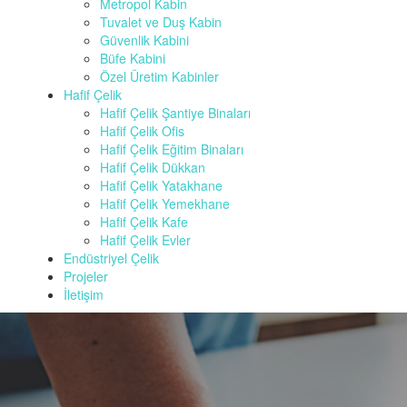
Metropol Kabin
Tuvalet ve Duş Kabin
Güvenlik Kabini
Büfe Kabini
Özel Üretim Kabinler
Hafif Çelik
Hafif Çelik Şantiye Binaları
Hafif Çelik Ofis
Hafif Çelik Eğitim Binaları
Hafif Çelik Dükkan
Hafif Çelik Yatakhane
Hafif Çelik Yemekhane
Hafif Çelik Kafe
Hafif Çelik Evler
Endüstriyel Çelik
Projeler
İletişim