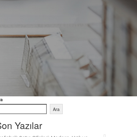
ra
Ara
on Yazılar