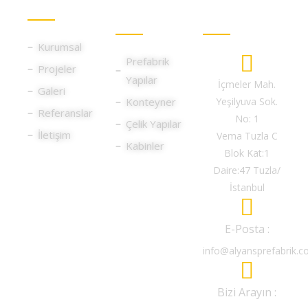
Kurumsal
Hizmet
İletişim
Gruplarımız
Bilgileri
Kurumsal
Prefabrik
Projeler
Yapılar
İçmeler Mah.
Galeri
Konteyner
Yeşilyuva Sok.
Referanslar
No: 1
Çelik Yapılar
İletişim
Vema Tuzla C
Kabinler
Blok Kat:1
Daire:47 Tuzla/
İstanbul
E-Posta :
info@alyansprefabrik.
Bizi Arayın :