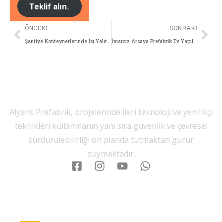
Teklif alın.
ÖNCEKI
SONRAKI
Şantiye Konteynerlerinde Isı Yalıtımı
İmarsız Arsaya Prefabrik Ev Yapılır Mı?
Alyans Prefabrik, projelerinde ileri teknoloji ve yenilikçi
teknikleri kullanmanın yanı sıra güvenlik ve çevresel
sürdürülebilirliği ön planda tutmaktan gurur
duymaktadır.
Kurumsal
Hizmet
İletişim
Gruplarımız
Bilgileri