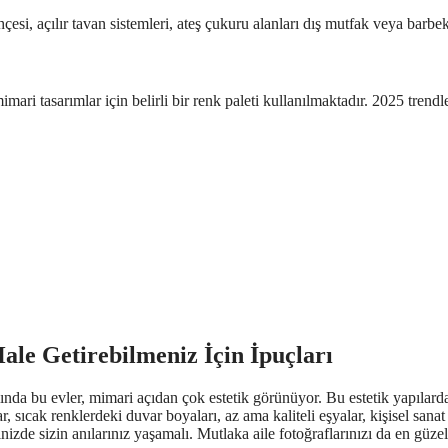
hçesi, açılır tavan sistemleri, ateş çukuru alanları dış mutfak veya barb
ari tasarımlar için belirli bir renk paleti kullanılmaktadır. 2025 trendler
Hale Getirebilmeniz İçin İpuçları
slında bu evler, mimari açıdan çok estetik görünüyor. Bu estetik yapılarda
ıcak renklerdeki duvar boyaları, az ama kaliteli eşyalar, kişisel sanat e
izde sizin anılarınız yaşamalı. Mutlaka aile fotoğraflarınızı da en güzel