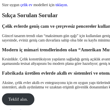
Size uygun
çelik ev
modelleri için
tıklayın.
Sıkça Sorulan Sorular
Çelik evlerde geniş cam ve çerçevesiz pencereler kulla
Güncel tasarım trendi olan “maksimum gün ışığı” için kullanılan geniş c
sayesinde, eviniz geniş cam duvarlara sahip olsa bile ısı kaybı minim
Modern iç mimari trendlerinden olan “Amerikan Mutf
Kesinlikle. Çelik konstrüksiyon yapıların sağladığı geniş açıklık avan
aşamasında tesisat altyapısını bu modern plana göre hazırlıyor; geniş te
Fabrikada üretilen evlerde akıllı ev sistemleri ve 
Aksine, çelik evler akıllı ev entegrasyonu için en uygun yapı türlerinden
sistemleri, akıllı aydınlatma ve uzaktan erişimli güvenlik donanımları 
Teklif alın.