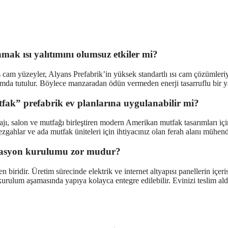
nmak ısı yalıtımını olumsuz etkiler mi?
am yüzeyler, Alyans Prefabrik’in yüksek standartlı ısı cam çözümleriyle 
umda tutulur. Böylece manzaradan ödün vermeden enerji tasarruflu bir ya
ak” prefabrik ev planlarına uygulanabilir mi?
tajı, salon ve mutfağı birleştiren modern Amerikan mutfak tasarımları i
zgahlar ve ada mutfak üniteleri için ihtiyacınız olan ferah alanı mühendi
otomasyon kurulumu zor mudur?
 biridir. Üretim sürecinde elektrik ve internet altyapısı panellerin içeris
kurulum aşamasında yapıya kolayca entegre edilebilir. Evinizi teslim aldı