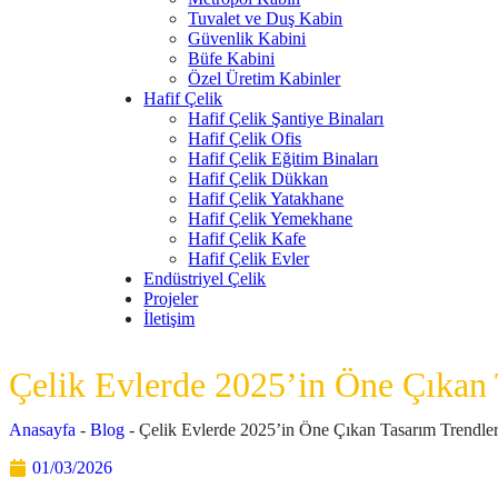
Tuvalet ve Duş Kabin
Güvenlik Kabini
Büfe Kabini
Özel Üretim Kabinler
Hafif Çelik
Hafif Çelik Şantiye Binaları
Hafif Çelik Ofis
Hafif Çelik Eğitim Binaları
Hafif Çelik Dükkan
Hafif Çelik Yatakhane
Hafif Çelik Yemekhane
Hafif Çelik Kafe
Hafif Çelik Evler
Endüstriyel Çelik
Projeler
İletişim
Çelik Evlerde 2025’in Öne Çıkan 
Anasayfa
-
Blog
-
Çelik Evlerde 2025’in Öne Çıkan Tasarım Trendler
01/03/2026