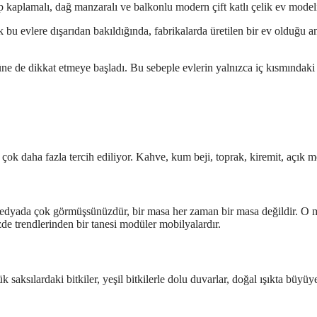
k bu evlere dışarıdan bakıldığında, fabrikalarda üretilen bir ev olduğu 
e de dikkat etmeye başladı. Bu sebeple evlerin yalnızca iç kısmındaki 
ok daha fazla tercih ediliyor. Kahve, kum beji, toprak, kiremit, açık m
 medyada çok görmüşsünüzdür, bir masa her zaman bir masa değildir. O ma
e trendlerinden bir tanesi modüler mobilyalardır.
yük saksılardaki bitkiler, yeşil bitkilerle dolu duvarlar, doğal ışıkta bü