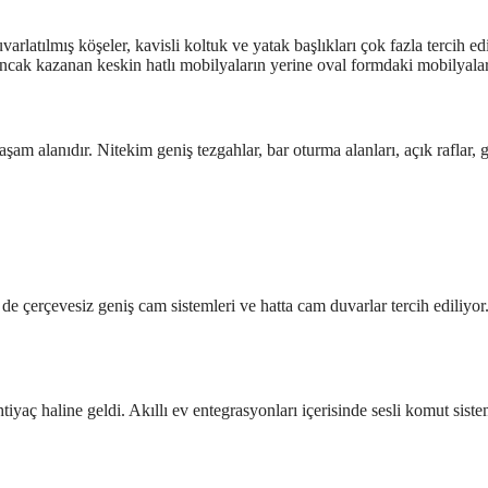
arlatılmış köşeler, kavisli koltuk ve yatak başlıkları çok fazla tercih e
Ancak kazanan keskin hatlı mobilyaların yerine oval formdaki mobilyalar
şam alanıdır. Nitekim geniş tezgahlar, bar oturma alanları, açık raflar, 
çin de çerçevesiz geniş cam sistemleri ve hatta cam duvarlar tercih edili
htiyaç haline geldi. Akıllı ev entegrasyonları içerisinde sesli komut si