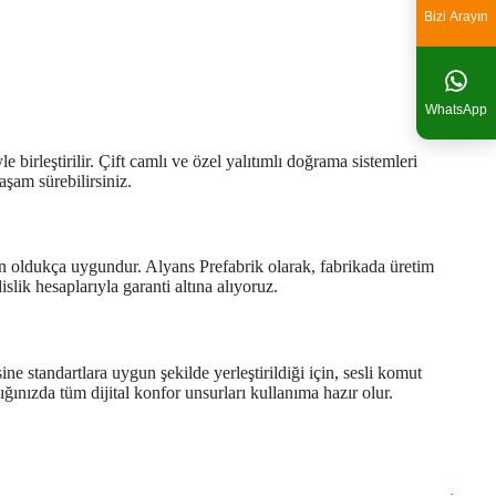
Bizi Arayın
WhatsApp
birleştirilir. Çift camlı ve özel yalıtımlı doğrama sistemleri
şam sürebilirsiniz.
çin oldukça uygundur. Alyans Prefabrik olarak, fabrikada üretim
slik hesaplarıyla garanti altına alıyoruz.
ine standartlara uygun şekilde yerleştirildiği için, sesli komut
ğınızda tüm dijital konfor unsurları kullanıma hazır olur.