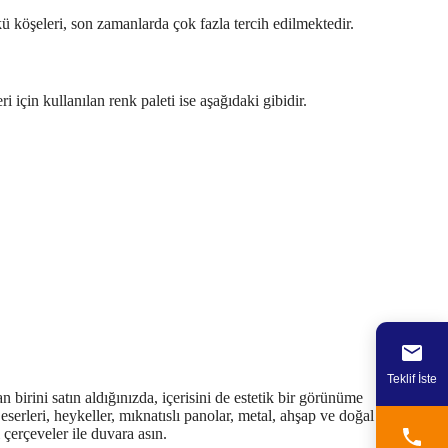
ekü köşeleri, son zamanlarda çok fazla tercih edilmektedir.
i için kullanılan renk paleti ise aşağıdaki gibidir.
Teklif İste
n birini satın aldığınızda, içerisini de estetik bir görünüme
serleri, heykeller, mıknatıslı panolar, metal, ahşap ve doğal taş
 çerçeveler ile duvara asın.