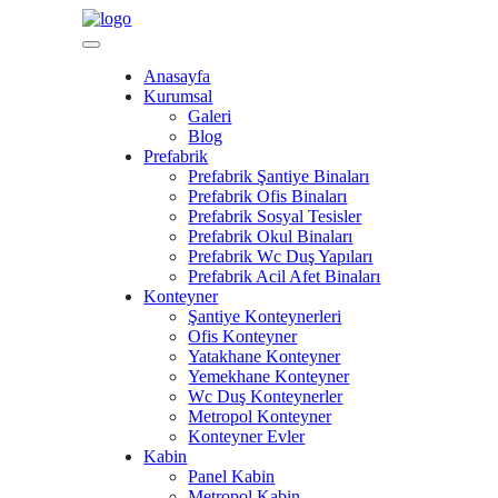
Anasayfa
Kurumsal
Galeri
Blog
Prefabrik
Prefabrik Şantiye Binaları
Prefabrik Ofis Binaları
Prefabrik Sosyal Tesisler
Prefabrik Okul Binaları
Prefabrik Wc Duş Yapıları
Prefabrik Acil Afet Binaları
Konteyner
Şantiye Konteynerleri
Ofis Konteyner
Yatakhane Konteyner
Yemekhane Konteyner
Wc Duş Konteynerler
Metropol Konteyner
Konteyner Evler
Kabin
Panel Kabin
Metropol Kabin