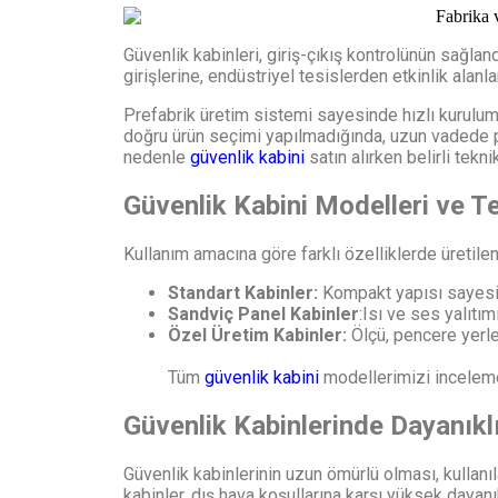
Güvenlik kabinleri, giriş-çıkış kontrolünün sağland
girişlerine, endüstriyel tesislerden etkinlik alanla
Prefabrik üretim sistemi sayesinde hızlı kurulum 
doğru ürün seçimi yapılmadığında, uzun vadede p
nedenle
güvenlik kabini
satın alırken belirli tekni
Güvenlik Kabini Modelleri ve Te
Kullanım amacına göre farklı özelliklerde üretile
Standart Kabinler:
Kompakt yapısı sayesind
Sandviç Panel Kabinler
:Isı ve ses yalıt
Özel Üretim Kabinler:
Ölçü, pencere yerleş
Tüm
güvenlik kabini
modellerimizi inceleme
Güvenlik Kabinlerinde Dayanıklı
Güvenlik kabinlerinin uzun ömürlü olması, kullanıl
kabinler, dış hava koşullarına karşı yüksek dayanı