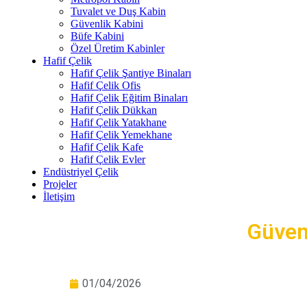
Tuvalet ve Duş Kabin
Güvenlik Kabini
Büfe Kabini
Özel Üretim Kabinler
Hafif Çelik
Hafif Çelik Şantiye Binaları
Hafif Çelik Ofis
Hafif Çelik Eğitim Binaları
Hafif Çelik Dükkan
Hafif Çelik Yatakhane
Hafif Çelik Yemekhane
Hafif Çelik Kafe
Hafif Çelik Evler
Endüstriyel Çelik
Projeler
İletişim
Güvenl
01/04/2026