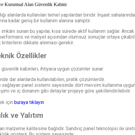
ığı alanlarda kullanılan temel yapılardan biridir. İnşaat sahalarında
rına kadar geniş bir kullanım alanına sahiptir.
imkânı sunan bu yapılar, kısa sürede aktif kullanım sağlar. Ancak
erformans ve maliyet açısından olumsuz sonuçlar ortaya çıkabili
k kriterlerin dikkate alınması gerekir.
knik Özellikler
n güvenlik kabinleri, ihtiyaca uygun çözümler sunar:
e dar alanlarda kullanılabilen, pratik çözümlerdir.
ımı sağlayan panel sistemi sayesinde dört mevsim kullanıma uygun
imi ve iç donanım gibi detaylar projeye göre şekillendirilebilir.
k için
buraya tıklayın
lık ve Yalıtım
an malzeme kalitesine bağlıdır. Sandviç panel teknolojisi ile üreti
klılık gösterir. Bu sistem sayesinde: