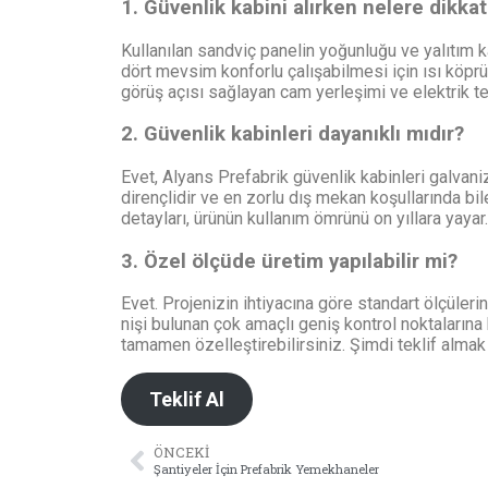
1. Güvenlik kabini alırken nelere dikkat
Kullanılan sandviç panelin yoğunluğu ve yalıtım ka
dört mevsim konforlu çalışabilmesi için ısı köprü
görüş açısı sağlayan cam yerleşimi ve elektrik te
2. Güvenlik kabinleri dayanıklı mıdır?
Evet, Alyans Prefabrik güvenlik kabinleri galvaniz
dirençlidir ve en zorlu dış mekan koşullarında bi
detayları, ürünün kullanım ömrünü on yıllara yayar.
3. Özel ölçüde üretim yapılabilir mi?
Evet. Projenizin ihtiyacına göre standart ölçüleri
nişi bulunan çok amaçlı geniş kontrol noktalarına
tamamen özelleştirebilirsiniz. Şimdi teklif almak 
Teklif Al
ÖNCEKI
Şantiyeler İçin Prefabrik Yemekhaneler