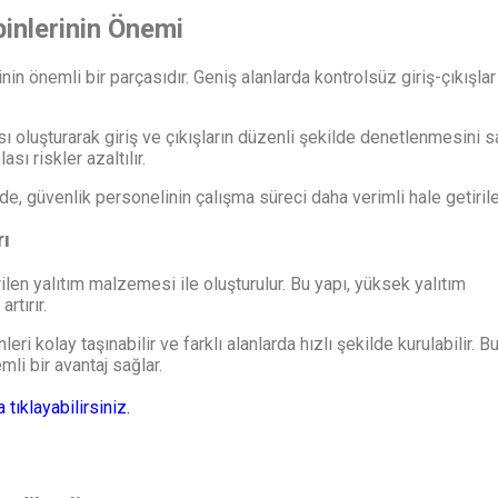
binlerinin Önemi
nin önemli bir parçasıdır. Geniş alanlarda kontrolsüz giriş-çıkışlar
sı oluşturarak giriş ve çıkışların düzenli şekilde denetlenmesini sa
sı riskler azaltılır.
rde, güvenlik personelinin çalışma süreci daha verimli hale getirileb
rı
ilen yalıtım malzemesi ile oluşturulur. Bu yapı, yüksek yalıtım
rtırır.
i kolay taşınabilir ve farklı alanlarda hızlı şekilde kurulabilir. B
mli bir avantaj sağlar.
 tıklayabilirsiniz.