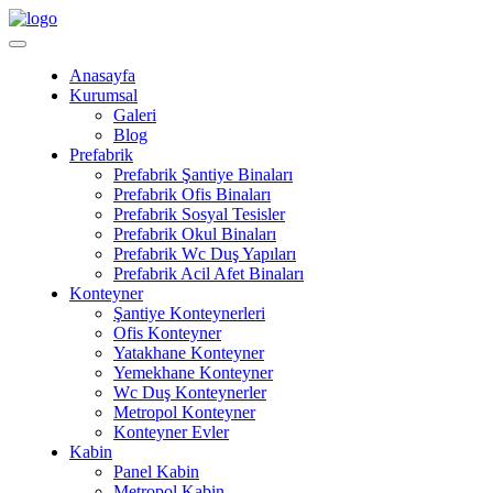
Anasayfa
Kurumsal
Galeri
Blog
Prefabrik
Prefabrik Şantiye Binaları
Prefabrik Ofis Binaları
Prefabrik Sosyal Tesisler
Prefabrik Okul Binaları
Prefabrik Wc Duş Yapıları
Prefabrik Acil Afet Binaları
Konteyner
Şantiye Konteynerleri
Ofis Konteyner
Yatakhane Konteyner
Yemekhane Konteyner
Wc Duş Konteynerler
Metropol Konteyner
Konteyner Evler
Kabin
Panel Kabin
Metropol Kabin