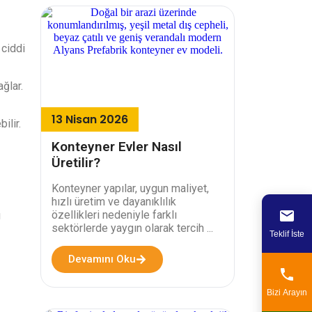
 ciddi
ğlar.
13 Nisan 2026
ilir.
Konteyner Evler Nasıl
Üretilir?
Konteyner yapılar, uygun maliyet,
hızlı üretim ve dayanıklılık
özellikleri nedeniyle farklı
u
sektörlerde yaygın olarak tercih ...
Teklif İste
Devamını Oku
Bizi Arayın