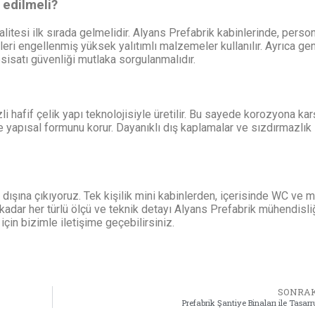
 edilmeli?
litesi ilk sırada gelmelidir. Alyans Prefabrik kabinlerinde, person
leri engellenmiş yüksek yalıtımlı malzemeler kullanılır. Ayrıca ge
sisatı güvenliği mutlaka sorgulanmalıdır.
li hafif çelik yapı teknolojisiyle üretilir. Bu sayede korozyona kar
le yapısal formunu korur. Dayanıklı dış kaplamalar ve sızdırmazlık
n dışına çıkıyoruz. Tek kişilik mini kabinlerden, içerisinde WC ve 
 kadar her türlü ölçü ve teknik detayı Alyans Prefabrik mühendisli
için bizimle iletişime geçebilirsiniz.
SONRAK
Prefabrik Şantiye Binaları ile Tasarr