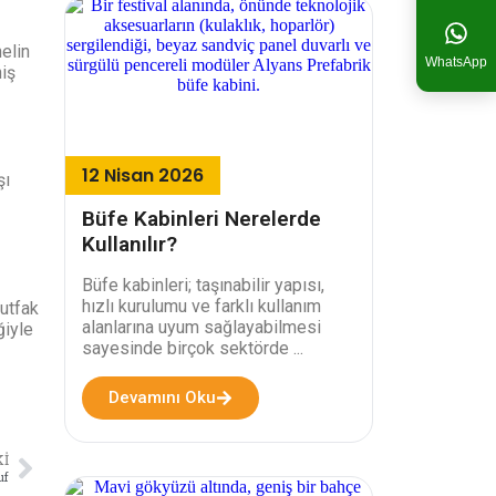
elin
WhatsApp
niş
12 Nisan 2026
şı
Büfe Kabinleri Nerelerde
Kullanılır?
Büfe kabinleri; taşınabilir yapısı,
hızlı kurulumu ve farklı kullanım
mutfak
alanlarına uyum sağlayabilmesi
ğiyle
sayesinde birçok sektörde ...
Devamını Oku
I
uf