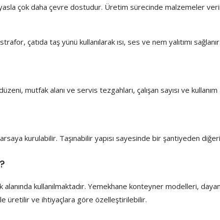
sla çok daha çevre dostudur. Üretim sürecinde malzemeler verimli k
strafor, çatıda taş yünü kullanılarak ısı, ses ve nem yalıtımı sağla
a düzeni, mutfak alanı ve servis tezgahları, çalışan sayısı ve kulla
ya kurulabilir. Taşınabilir yapısı sayesinde bir şantiyeden diğerine 
r?
alanında kullanılmaktadır. Yemekhane konteyner modelleri, dayanıklı
üretilir ve ihtiyaçlara göre özelleştirilebilir.