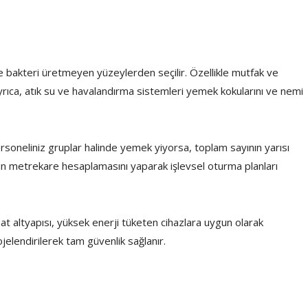
e bakteri üretmeyen yüzeylerden seçilir. Özellikle mutfak ve
yrıca, atık su ve havalandırma sistemleri yemek kokularını ve nemi
ersoneliniz gruplar halinde yemek yiyorsa, toplam sayının yarısı
un metrekare hesaplamasını yaparak işlevsel oturma planları
at altyapısı, yüksek enerji tüketen cihazlara uygun olarak
ojelendirilerek tam güvenlik sağlanır.