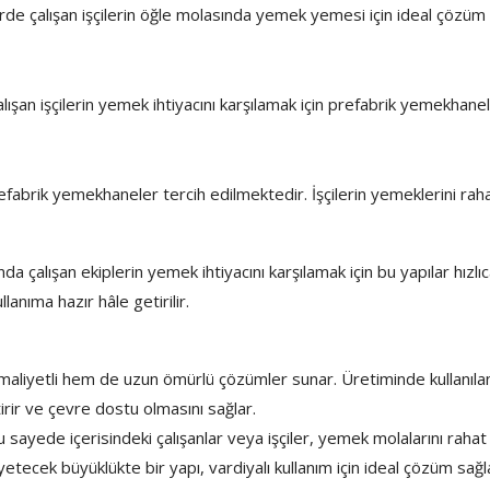
de çalışan işçilerin öğle molasında yemek yemesi için ideal çözüm su
 işçilerin yemek ihtiyacını karşılamak için prefabrik yemekhaneler k
efabrik yemekhaneler tercih edilmektedir. İşçilerin yemeklerini rahat
 çalışan ekiplerin yemek ihtiyacını karşılamak için bu yapılar hızlı
nıma hazır hâle getirilir.
maliyetli hem de uzun ömürlü çözümler sunar. Üretiminde kullanılan
tirir ve çevre dostu olmasını sağlar.
u sayede içerisindeki çalışanlar veya işçiler, yemek molalarını rahat 
na yetecek büyüklükte bir yapı, vardiyalı kullanım için ideal çözüm sa