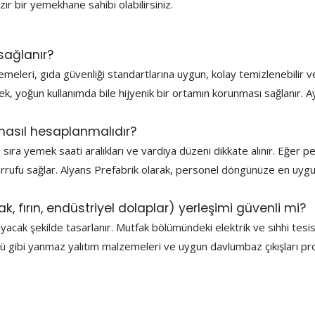
zır bir yemekhane sahibi olabilirsiniz.
sağlanır?
eleri, gıda güvenliği standartlarına uygun, kolay temizlenebilir v
, yoğun kullanımda bile hijyenik bir ortamın korunması sağlanır. A
nasıl hesaplanmalıdır?
ıra yemek saati aralıkları ve vardiya düzeni dikkate alınır. Eğer p
arrufu sağlar. Alyans Prefabrik olarak, personel döngünüze en uyg
fırın, endüstriyel dolaplar) yerleşimi güvenli mi?
acak şekilde tasarlanır. Mutfak bölümündeki elektrik ve sıhhi tesis
 yünü gibi yanmaz yalıtım malzemeleri ve uygun davlumbaz çıkışları pr