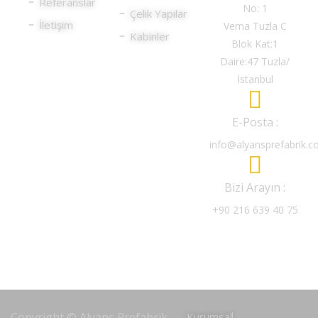
Referanslar
No: 1
Çelik Yapılar
İletişim
Vema Tuzla C
Kabinler
Blok Kat:1
Daire:47 Tuzla/
İstanbul
E-Posta :
info@alyansprefabrik.
Bizi Arayın :
+90 216 639 40 75
Copyright © Alyans Prefabrik -
Kurumsal