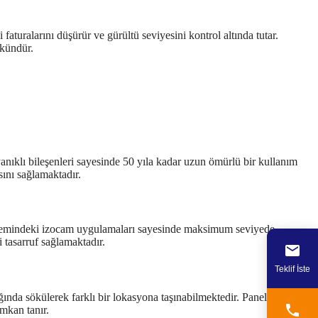
i faturalarını düşürür ve gürültü seviyesini kontrol altında tutar.
mkündür.
yanıklı bileşenleri sayesinde 50 yıla kadar uzun ömürlü bir kullanım
ını sağlamaktadır.
 sistemindeki izocam uygulamaları sayesinde maksimum seviyede
 tasarruf sağlamaktadır.
Teklif İste
nda sökülerek farklı bir lokasyona taşınabilmektedir. Panellerin ve
mkan tanır.