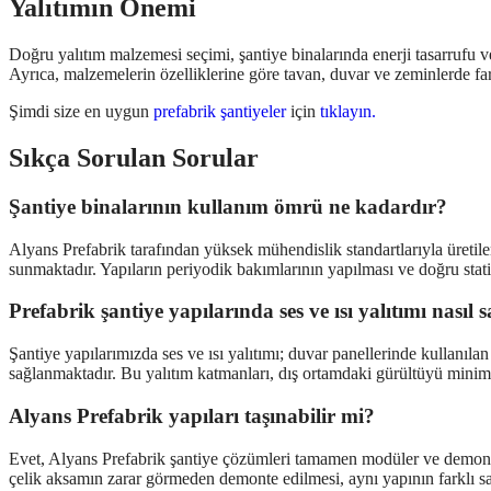
Yalıtımın Önemi
Doğru yalıtım malzemesi seçimi, şantiye binalarında enerji tasarrufu ve ko
Ayrıca, malzemelerin özelliklerine göre tavan, duvar ve zeminlerde f
Şimdi size en uygun
prefabrik şantiyeler
için
tıklayın.
Sıkça Sorulan Sorular
Şantiye binalarının kullanım ömrü ne kadardır?
Alyans Prefabrik tarafından yüksek mühendislik standartlarıyla üretilen
sunmaktadır. Yapıların periyodik bakımlarının yapılması ve doğru stat
Prefabrik şantiye yapılarında ses ve ısı yalıtımı nasıl 
Şantiye yapılarımızda ses ve ısı yalıtımı; duvar panellerinde kullanı
sağlanmaktadır. Bu yalıtım katmanları, dış ortamdaki gürültüyü minimi
Alyans Prefabrik yapıları taşınabilir mi?
Evet, Alyans Prefabrik şantiye çözümleri tamamen modüler ve demontaj 
çelik aksamın zarar görmeden demonte edilmesi, aynı yapının farklı s