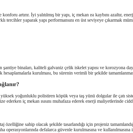
nforu artırır. İyi yalıtılmış bir yapı, iç mekan ısı kaybını azaltır, enerj
arklı tercihler yaparak yapı performansını en üst seviyeye çıkarmak mü
 şantiye binaları, kaliteli galvaniz çelik iskelet yapısı ve korozyona da
ik hesaplamalarla kurulması, bu sürenin verimli bir şekilde tamamlanmas
sağlanır?
lan yüksek yoğunluklu polistiren köpük veya taş yünü dolgular ile çatı
ze ederken iç mekan ısısını muhafaza ederek enerji maliyetlerinde ciddi
özelliğine sahip olacak şekilde tasarlandığı için projeniz tamamlandığı
aha operasyonlarında defalarca güvenle kurulmasına ve kullanılmasına i