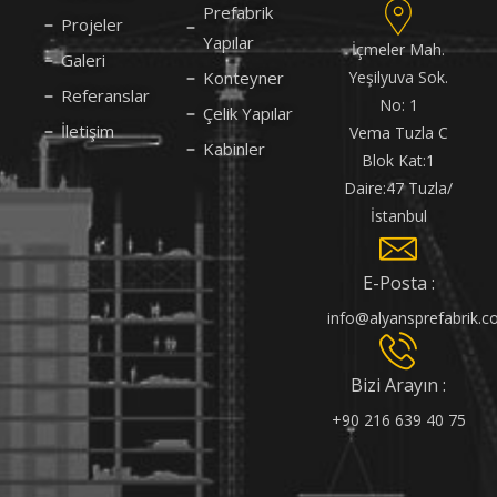
Prefabrik
Projeler
Yapılar
İçmeler Mah.
Galeri
Konteyner
Yeşilyuva Sok.
Referanslar
No: 1
Çelik Yapılar
İletişim
Vema Tuzla C
Kabinler
Blok Kat:1
Daire:47 Tuzla/
İstanbul
E-Posta :
info@alyansprefabrik.
Bizi Arayın :
+90 216 639 40 75